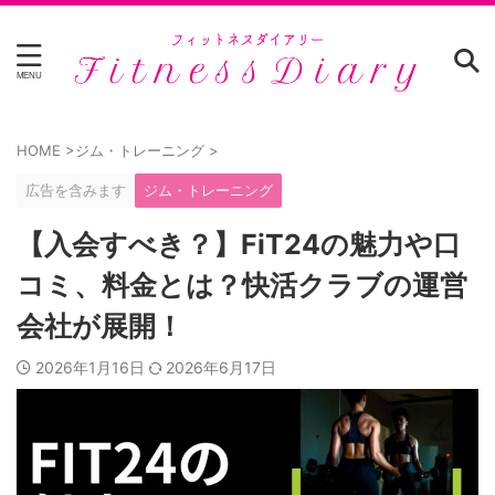
HOME
>
ジム・トレーニング
>
広告を含みます
ジム・トレーニング
【入会すべき？】FiT24の魅力や口
コミ、料金とは？快活クラブの運営
会社が展開！
2026年1月16日
2026年6月17日