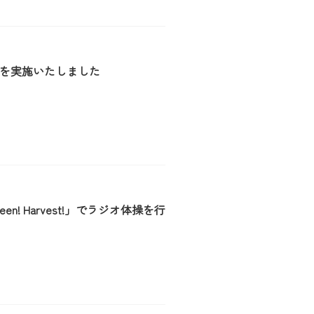
操を実施いたしました
en! Harvest!」でラジオ体操を行