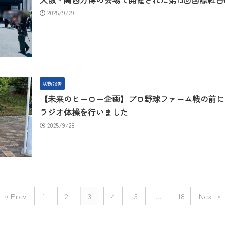
2025/9/29
活動報告
【未来のヒーロー企画】プロ野球ファーム戦の前に
ラジオ体操を行いました
2025/9/28
« Prev
1
2
3
4
5
…
18
Next »