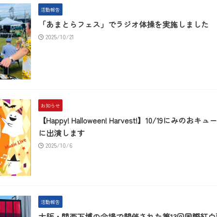
活動報告
「あまとらフェス」でラジオ体操を実施しました
2025/10/21
お知らせ
【Happy! Halloween! Harvest!】10/19
に出演します
2025/10/6
活動報告
大阪・関西万博の会場で開催された第13回国際紅