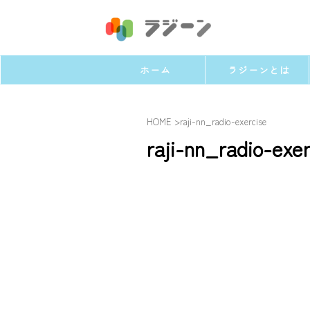
ホーム
ラジーンとは
HOME
>
raji-nn_radio-exercise
raji-nn_radio-exer