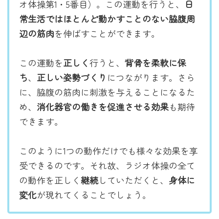
オ体操第1・5番目）。この運動を行うと、
日
常生活ではほとんど動かすことのない脇腹周
辺の筋肉
を伸ばすことができます。
この運動を
正しく
行うと、
背骨を柔軟に保
ち
、
正しい姿勢づくり
につながります。さら
に、脇腹の筋肉に刺激を与えることになるた
め、
消化器官の働きを促進させる効果
も期待
できます。
このように1つの動作だけでも様々な効果を享
受できるのです。それ故、ラジオ体操の全て
の動作を正しく
継続
していただくと、
身体に
変化
が現れてくることでしょう。